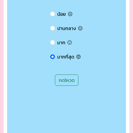
การให้บริการของเจ้าหน้าที่
น้อย ☹️
ปานกลาง 😐
มาก 🙂
มากที่สุด 😍
กดโหวต